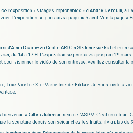
 de l’exposition « Visages improbables » d’
André Derouin
, à L
vrier. L’exposition se poursuivra jusqu’au 5 avril. Voir la page « 
tion
d’Alain Dionne
au Centre ARTO à St-Jean-sur-Richelieu, à co
er
rier, de 14 à 17 H. L’exposition se poursuivra jusqu’au 1
mars. 
t pour visionner le vidéo de son entrevue, veuillez consulter la 
re,
Lise Noël
de Ste-Marcelline-de-Kildare. Je vous invite à voi
vantage.
 la bienvenue à
Gilles Julien
au sein de l’ASPM. C’est un retour : 
ique la sculpture depuis son séjour chez les Inuits, il y a plus de 