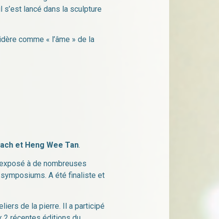
l s’est lancé dans la sculpture
onsidère comme « l’âme » de la
ach et Heng Wee Tan
.
e a exposé à de nombreuses
 symposiums. A été finaliste et
ers de la pierre. Il a participé
x 2 récentes éditions du