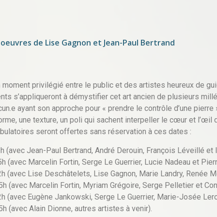
, oeuvres de Lise Gagnon et Jean-Paul Bertrand
 moment privilégié entre le public et des artistes heureux de gui
ents s’appliqueront à démystifier cet art ancien de plusieurs mill
cun.e ayant son approche pour « prendre le contrôle d’une pierre »
rme, une texture, un poli qui sachent interpeller le cœur et l’œil d
bulatoires seront offertes sans réservation à ces dates :
 (avec Jean-Paul Bertrand, André Derouin, François Léveillé et I
h (avec Marcelin Fortin, Serge Le Guerrier, Lucie Nadeau et Pier
h (avec Lise Deschâtelets, Lise Gagnon, Marie Landry, Renée M
5h (avec Marcelin Fortin, Myriam Grégoire, Serge Pelletier et Co
2h (avec Eugène Jankowski, Serge Le Guerrier, Marie-Josée Lerou
h (avec Alain Dionne, autres artistes à venir).