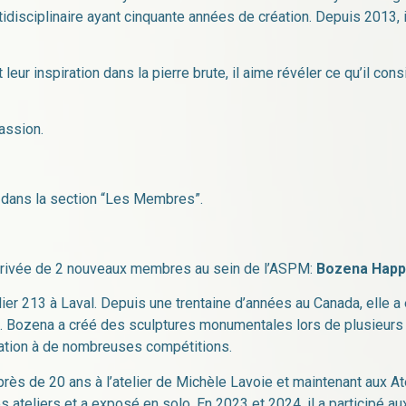
idisciplinaire ayant cinquante années de création. Depuis 2013, i
t leur inspiration dans la pierre brute, il aime révéler ce qu’il c
passion.
dans la section “Les Membres”.
l’arrivée de 2 nouveaux membres au sein de l’ASPM:
Bozena Happ
elier 213 à Laval. Depuis une trentaine d’années au Canada, ell
fs. Bozena a créé des sculptures monumentales lors de plusieurs
ipation à de nombreuses compétitions.
ès de 20 ans à l’atelier de Michèle Lavoie et maintenant aux Ateli
 ateliers et a exposé en solo. En 2023 et 2024, il a participé au