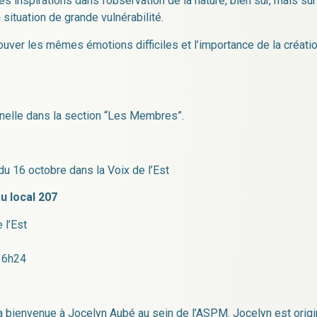
s inspirations dans l’observation de la nature, bien sûr, mais s
ituation de grande vulnérabilité.
trouver les mêmes émotions difficiles et l’importance de la créa
nelle dans la section “Les Membres”.
du 16 octobre dans la Voix de l’Est
u local 207
 l’Est
 16h24
r la bienvenue à Jocelyn Aubé au sein de l’ASPM. Jocelyn est origi