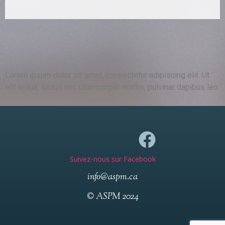
Lorem ipsum dolor sit amet, consectetur adipiscing elit. Ut
elit tellus, luctus nec ullamcorper mattis, pulvinar dapibus leo.
Suivez-nous sur Facebook
info@aspm.ca
© ASPM 2024